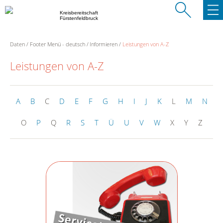
Kreisbereitschaft
Fürstenfeldbruck
Daten
Footer Menü - deutsch
Informieren
Leistungen von A-Z
Leistungen von A-Z
A
B
C
D
E
F
G
H
I
J
K
L
M
N
O
P
Q
R
S
T
Ü
U
V
W
X
Y
Z